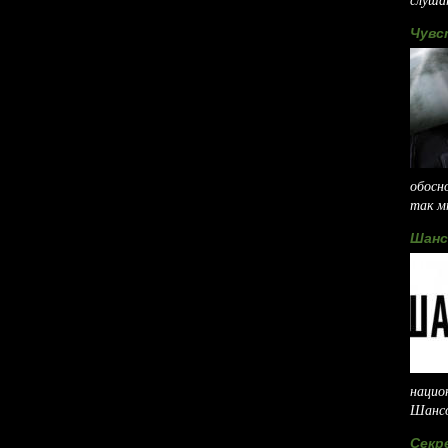
Чувс
обосн
так мн
Шанс
нацио
Шансо
Секр