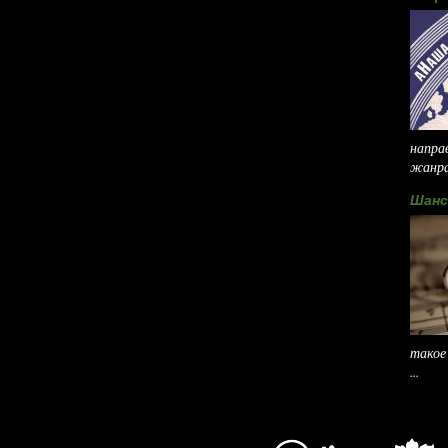
напра
жанра,
Шанс
такое
...