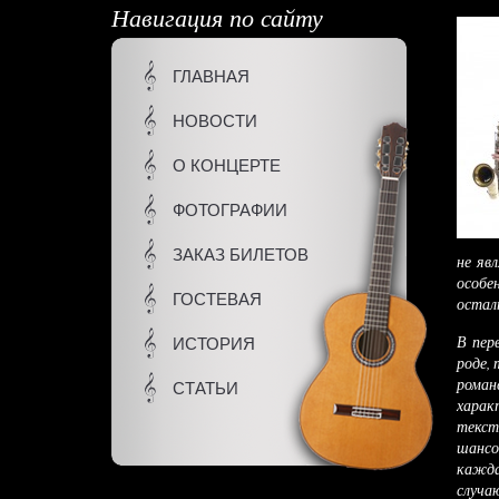
Навигация по сайту
ГЛАВНАЯ
НОВОСТИ
О КОНЦЕРТЕ
ФОТОГРАФИИ
ЗАКАЗ БИЛЕТОВ
не яв
особе
ГОСТЕВАЯ
остал
В пер
ИСТОРИЯ
роде, 
роман
СТАТЬИ
харак
текст
шансо
кажда
случа