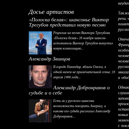
неуда
Досье артистов
Также
речи,
«Полоска белая»: шансонье Виктор
Трегубов представил новую песню
понят
русск
Рецензия на песню Виктора Трегубова
«Полоска белая» 26 ноября шансон-
Отече
исполнитель Виктор Трегубов выпустил
Франц
новую композицию...
особе
челов
Александр Звинцов
челов
русск
В городе Павлодар, вблизи Омска, в
многи
одной ничем не примечательной семье, 28
апреля 1966 года...
и оби
Александр Добронравов о
Однак
судьбе и о себе
слуша
запом
Есть ли у русского шансона
произ
возможность покорить Америку, и
остае
какова его судьба рассказал Александр
новых
Добронравов....
момен
с пок