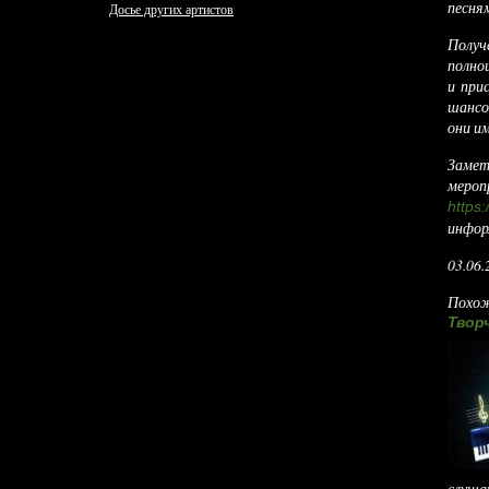
песня
Досье других артистов
Получ
полно
и при
шансо
они и
Замет
мероп
https:
инфор
03.06.
Похож
Твор
слушат