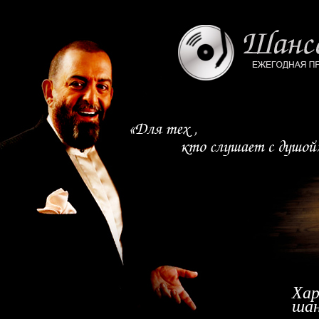
Хар
шан