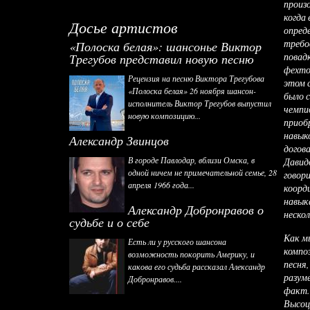
произо
когда 
Досье артистов
опреде
требо
«Полоска белая»: шансонье Виктор
повад
Трегубов представил новую песню
фехто
Рецензия на песню Виктора Трегубова
этом 
«Полоска белая» 26 ноября шансон-
было 
исполнитель Виктор Трегубов выпустил
чемпи
новую композицию...
приоб
навык
Александр Звинцов
догов
В городе Павлодар, вблизи Омска, в
Давид
одной ничем не примечательной семье, 28
говори
апреля 1966 года...
коорди
навык
Александр Добронравов о
неско
судьбе и о себе
Как м
Есть ли у русского шансона
композ
возможность покорить Америку, и
песня
какова его судьба рассказал Александр
разуме
Добронравов....
факт. 
Высоц