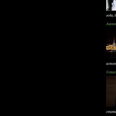
года, 
Авто
испол
Стас
стать 