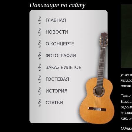
Навигация по сайту
ГЛАВНАЯ
НОВОСТИ
О КОНЦЕРТЕ
ФОТОГРАФИИ
ЗАКАЗ БИЛЕТОВ
увлек
ГОСТЕВАЯ
являло
никак.
ИСТОРИЯ
Такие 
Влади
СТАТЬИ
огром
высок
как: н
Однаж