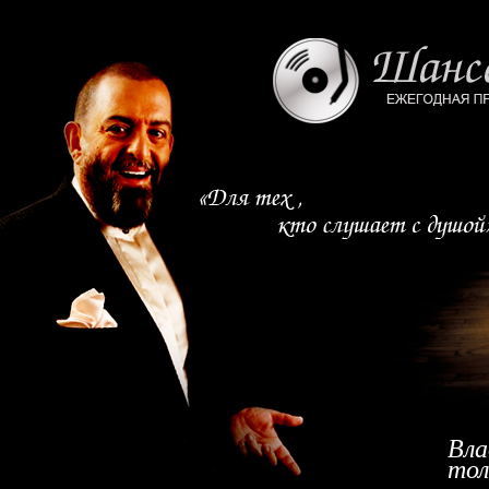
Вла
тол