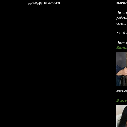
Досье других артистов
такие
На са
рабоче
больш
15.10.
Похож
Вели
времен
В го