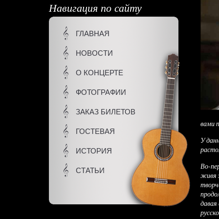
Навигация по сайту
ГЛАВНАЯ
НОВОСТИ
О КОНЦЕРТЕ
ФОТОГРАФИИ
ЗАКАЗ БИЛЕТОВ
вами 
ГОСТЕВАЯ
У дан
расто
ИСТОРИЯ
Во-пе
СТАТЬИ
живя 
творч
продо
давая
русско