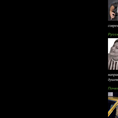
соврем
Русс
направ
душевн
Поче