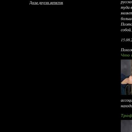
русск
Досье других артистов
туда 
являе
больш
Поэто
собой
15.08.
Похож
Что 
ассоци
находи
Троф