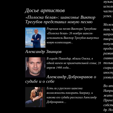
музык
испол
Досье артистов
часто
успех
«Полоска белая»: шансонье Виктор
Трегубов представил новую песню
Можно
Рецензия на песню Виктора Трегубова
том, 
«Полоска белая» 26 ноября шансон-
напра
исполнитель Виктор Трегубов выпустил
творч
новую композицию...
попул
прод
Александр Звинцов
развив
главно
В городе Павлодар, вблизи Омска, в
тольк
одной ничем не примечательной семье, 28
согра
апреля 1966 года...
иност
Александр Добронравов о
уловил
судьбе и о себе
Во-вт
Есть ли у русского шансона
Напри
возможность покорить Америку, и
жител
какова его судьба рассказал Александр
Приче
Добронравов....
собст
др. Н