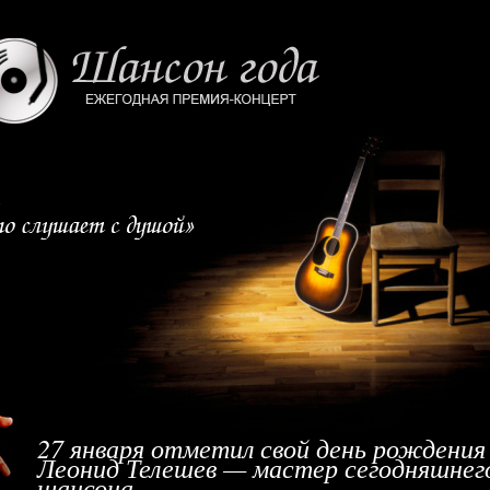
27 января отметил свой день рождения
Леонид Телешев — мастер сегодняшнег
шансона