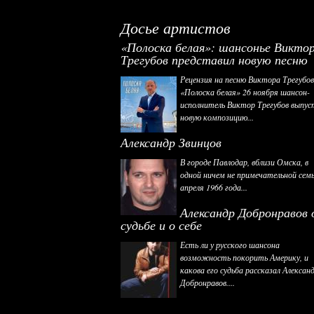
Досье артистов
«Полоска белая»: шансонье Викто
Трегубов представил новую песню
Рецензия на песню Виктора Трегубо
«Полоска белая» 26 ноября шансон-
исполнитель Виктор Трегубов выпус
новую композицию...
Александр Звинцов
В городе Павлодар, вблизи Омска, в
одной ничем не примечательной семь
апреля 1966 года...
Александр Добронравов 
судьбе и о себе
Есть ли у русского шансона
возможность покорить Америку, и
какова его судьба рассказал Алексан
Добронравов....