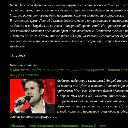
Песни Телешева Леонида очень часто «крутят» в эфире радио «Шансон». След
сказать о том, что исполнитель являлся самым близким другом ныне погибше
Михаила Круга, которому были посвящены королем шансона несколько песен.
В настоящее время Леонид Телешев довольно часто отправляется в гастрольн
по России и по Зарубежью со своей концертной программой. На протяжении 
лет шансонье является организатором и вдохновителем Фестиваля русского ш
«Памяти Михаила Круга», проходящего в Твери, на котором собираются огро
количество популярных артистов со всей России и территории стран ближнег
зарубежья.
25.11.2013
Похожие статьи:
В Могилеве пройдет выступление участника премии «Шансон Год
Андрея Бандеры
Любимец аудитории слушателей Андрей Бандер
во второй раз будет выступать в новом образе
зрителями Могилева. Концерт будет проходит
6 апреля 2014 года в ДК Области. Интересный
и трудный характер романтической натуры,
дерзкого бунтаря и серьёзного мужчины. На п
взгляд, кажется, противоречивые образы, одна
данные контрасты прекрасно ...
«Шансон – это отличное настроение!»- Ксения Стриж