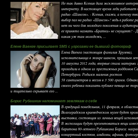
Не так давно Ксения дала эксклюзивное интерв
интернету. В настоящее время леди работает 
радио «Шансон». - Ксения, скажи, а почему тв
выбор пал на радио «Шансон»? ведь в работе р
нет ни чего для молодого поколения и аудитори
ее принято назвать «Братки» не смущают? - 
какая уж там молодежь, ...
Елене Ваенге присылает SMS с угрозами ее бывший фотограф
Елена Ваенга (настоящая фамилия Хрулева),
исполнительница в жанре шансон, прошлым ле
10 августа 2012 года, впервые стала матерью.
проходили в одном из престижных роддомов С
Петербурга. Родился мальчик ростом
58 сантиметров и весом в 3 500 грамм. Однак
своего ребенка показать публике певица не то
и тщательно скрывает его ...
Борис Рубашкин напоминает землякам о себе
В грядущий понедельник, 11 февраля, в област
Волгоградском краеведческом музее будет про
выставка, состоящая из личных вещей исполни
В экспозиции будут презентоваться вещи изве
баритона 80-летнего Рубашкина Бориса: награ
концертный костюм, альбомы, афиши, фотогр