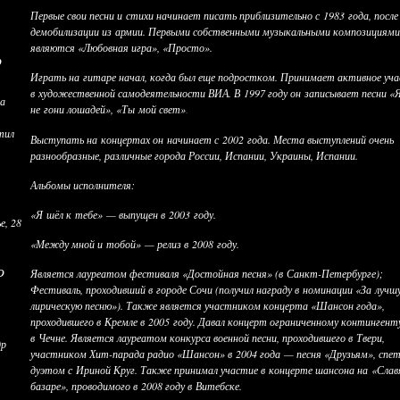
Первые свои песни и стихи начинает писать приблизительно с 1983 года, после
демобилизации из армии. Первыми собственными музыкальными композициями
являются «Любовная игра», «Просто».
р
Играть на гитаре начал, когда был еще подростком. Принимает активное уч
в художественной самодеятельности ВИА. В 1997 году он записывает песни «
ва
не гони лошадей», «Ты мой свет»
.
тил
Выступать на концертах он начинает с 2002 года. Места выступлений очень
разнообразные, различные города России, Испании, Украины, Испании.
Альбомы исполнителя:
«Я шёл к тебе» — выпущен в 2003 году.
е, 28
«Между мной и тобой» — релиз в 2008 году.
о
Является лауреатом фестиваля «Достойная песня» (в Санкт-Петербурге);
Фестиваль, проходивший в городе Сочи (получил награду в номинации «За лучш
лирическую песню»). Также является участником концерта «Шансон года»,
проходившего в Кремле в 2005 году. Давал концерт ограниченному контингент
в Чечне. Является лауреатом конкурса военной песни, проходившего в Твери,
др
участником Хит-парада радио «Шансон» в 2004 года — песня «Друзьям», спе
дуэтом с Ириной Круг. Также принимал участие в концерте шансона на «Сла
базаре», проводимого в 2008 году в Витебске.