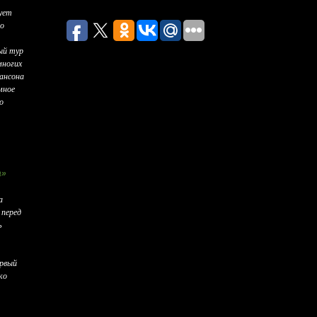
ует
го
ый тур
многих
ансона
мное
о
а»
а
 перед
ь
ервый
ко