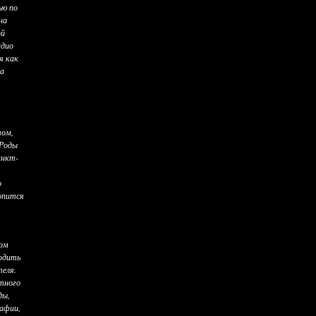
ью по
на
ой
адио
я как
Да
том,
 Роды
анкт-
о
ропится
ном
ходить
теля.
стного
ды,
афии,