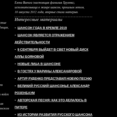
Елена Ваенга (настоящая фамилия Хрулева),
исполнительница в жанре шансон, прошлым летом,
10 августа 2012 года, впервые стала матерью.
Интересные материалы
астие
Ямщик,
•
ШАНСОН ГОДА В КРЕМЛЕ 2019
•
ШАНСОН ЯВЛЯЕТСЯ ОТРАЖЕНИЕМ
ДЕЙСТВИТЕЛЬНОСТИ
•
9 СЕНТЯБРЯ ВЫЙДЕТ В СВЕТ НОВЫЙ ДИСК
АЛЛЫ БОЯНОВОЙ
•
НОВЫЕ ЛИЦА В ШАНСОНЕ
•
В ГОСТЯХ У МАРИНЫ АЛЕКСАНДРОВОЙ
•
АРТУР РУДЕНКО ПРЕДСТАВИЛ НОВУЮ ПЕСНЮ
ую
•
ВЕЛИКИЙ РУССКИЙ ШАНСОНЬЕ АЛЕКСАНДР
РОЗЕНБАУМ
у войск
•
АВТОРСКАЯ ПЕСНЯ: КАК ЭТО ДЕЛАЛОСЬ В
тая
ПИТЕРЕ
вянском
•
ИЗ ИСТОРИИ РАЗВИТИЯ РУССКОГО ШАНСОНА