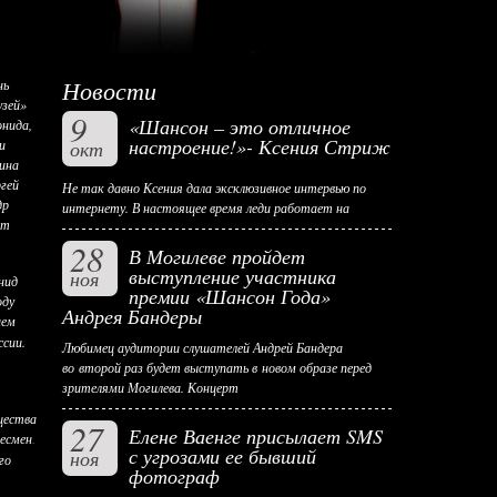
Новости
нь
узей»
9
«Шансон – это отличное
онида,
настроение!»- Ксения Стриж
и
окт
ина
гей
Не так давно Ксения дала эксклюзивное интервью по
др
интернету. В настоящее время леди работает на
ет
28
В Могилеве пройдет
выступление участника
ноя
нид
премии «Шансон Года»
оду
Андрея Бандеры
ием
ссии.
Любимец аудитории слушателей Андрей Бандера
во второй раз будет выступать в новом образе перед
зрителями Могилева. Концерт
щества
27
Елене Ваенге присылает SMS
несмен
.
с угрозами ее бывший
ноя
го
фотограф